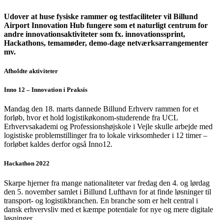
Udover at huse fysiske rammer og testfaciliteter vil Billund
Airport Innovation Hub fungere som et naturligt centrum for
andre innovationsaktiviteter som fx. innovationssprint,
Hackathons, temamøder, demo-dage netværksarrangementer
mv.
Afholdte aktiviteter
Inno 12 – Innovation i Praksis
Mandag den 18. marts dannede Billund Erhverv rammen for et
forløb, hvor et hold logistikøkonom-studerende fra UCL
Erhvervsakademi og Professionshøjskole i Vejle skulle arbejde med
logistiske problemstillinger fra to lokale virksomheder i 12 timer –
forløbet kaldes derfor også Inno12.
Hackathon 2022
Skarpe hjerner fra mange nationaliteter var fredag den 4. og lørdag
den 5. november samlet i Billund Lufthavn for at finde løsninger til
transport- og logistikbranchen. En branche som er helt central i
dansk erhvervsliv med et kæmpe potentiale for nye og mere digitale
løsninger.