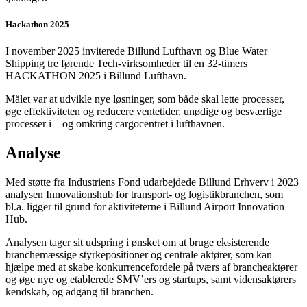
Hackathon 2025
I november 2025 inviterede Billund Lufthavn og Blue Water
Shipping tre førende Tech-virksomheder til en 32-timers
HACKATHON 2025 i Billund Lufthavn.
Målet var at udvikle nye løsninger, som både skal lette processer,
øge effektiviteten og reducere ventetider, unødige og besværlige
processer i – og omkring cargocentret i lufthavnen.
Analyse
Med støtte fra Industriens Fond udarbejdede Billund Erhverv i 2023
analysen Innovationshub for transport- og logistikbranchen, som
bl.a. ligger til grund for aktiviteterne i Billund Airport Innovation
Hub.
Analysen tager sit udspring i ønsket om at bruge eksisterende
branchemæssige styrkepositioner og centrale aktører, som kan
hjælpe med at skabe konkurrencefordele på tværs af brancheaktører
og øge nye og etablerede SMV’ers og startups, samt vidensaktørers
kendskab, og adgang til branchen.