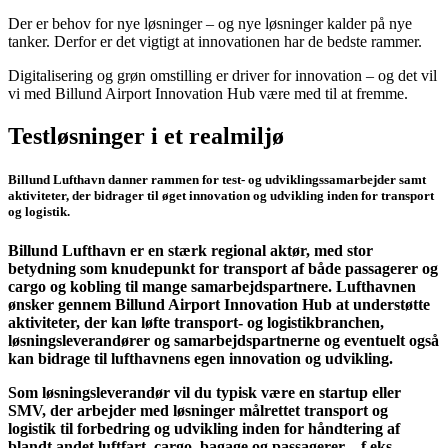
D
er er behov for nye løsninger – og nye løsninger kalder på nye
tanker.
Derfor er det vigtigt at innovationen har de bedste rammer.
Digitalisering og grøn omstilling er driver for innovation – og det vil
vi med Billund Airport Innovation Hub være med til at fremme.
Testløsninger i et realmiljø
Billund Lufthavn danner rammen for test- og udviklingssamarbejder samt
aktiviteter, der bidrager til øget innovation og udvikling inden for transport
og logistik.
Billund Lufthavn er en stærk regional aktør, med stor
betydning som knudepunkt for transport af både passagerer og
cargo og kobling til mange samarbejdspartnere. Lufthavnen
ønsker gennem Billund Airport Innovation Hub at understøtte
aktiviteter, der kan løfte transport- og logistikbranchen,
løsningsleverandører og samarbejdspartnerne og eventuelt også
kan bidrage til lufthavnens egen innovation og udvikling.
Som løsningsleverandør vil du typisk være en startup eller
SMV, der arbejder med løsninger målrettet transport og
logistik til forbedring og udvikling inden for håndtering af
blandt andet luftfart, cargo, bagage og passagerer – f.eks.